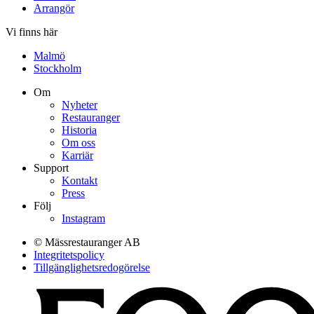
Arrangör
Vi finns här
Malmö
Stockholm
Om
Nyheter
Restauranger
Historia
Om oss
Karriär
Support
Kontakt
Press
Följ
Instagram
© Mässrestauranger AB
Integritetspolicy
Tillgänglighetsredogörelse